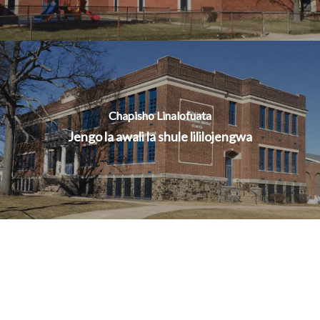
Chapisho Linalofuata
Jengo la awali la shule lililojengwa