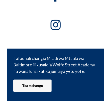
Tafadhali changia Mradi wa Mtaala wa
Baltimore ili kusaidia Wolfe Street Academy
na wanafunzi katika jumuiya yetu yote.
Toa mchango