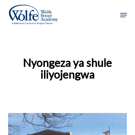
Ruka
hadi
Meny
kwa
yaliyomo
kuu
Nyongeza ya shule
iliyojengwa