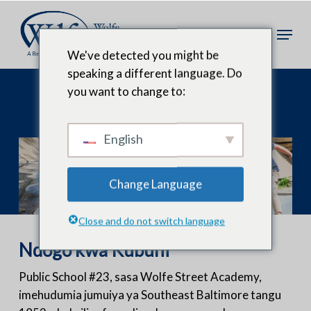
Ruka
hadi
Meny
kwa
We've detected you might be
yaliyomo
speaking a different language. Do
kuu
Jumuiya Yetu
you want to change to:
English
Change Language
Close and do not switch language
Ndogo kwa Kubuni
Public School #23, sasa Wolfe Street Academy,
imehudumia jumuiya ya Southeast Baltimore tangu