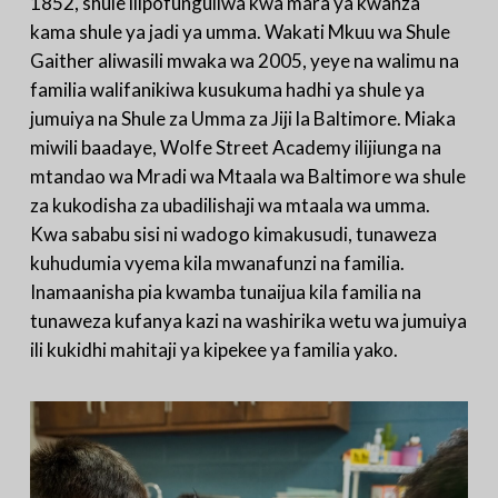
1852, shule ilipofunguliwa kwa mara ya kwanza
kama shule ya jadi ya umma. Wakati Mkuu wa Shule
Gaither aliwasili mwaka wa 2005, yeye na walimu na
familia walifanikiwa kusukuma hadhi ya shule ya
jumuiya na Shule za Umma za Jiji la Baltimore. Miaka
miwili baadaye, Wolfe Street Academy ilijiunga na
mtandao wa Mradi wa Mtaala wa Baltimore wa shule
za kukodisha za ubadilishaji wa mtaala wa umma.
Kwa sababu sisi ni wadogo kimakusudi, tunaweza
kuhudumia vyema kila mwanafunzi na familia.
Inamaanisha pia kwamba tunaijua kila familia na
tunaweza kufanya kazi na washirika wetu wa jumuiya
ili kukidhi mahitaji ya kipekee ya familia yako.