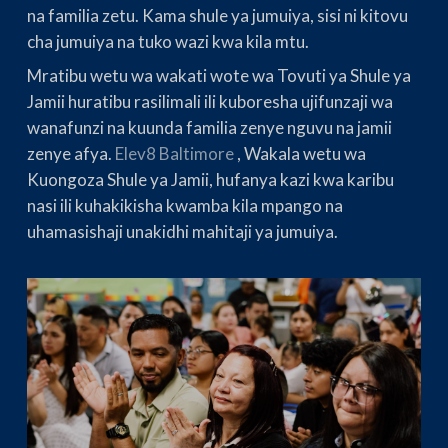
na familia zetu. Kama shule ya jumuiya, sisi ni kitovu
cha jumuiya na tuko wazi kwa kila mtu.
Mratibu wetu wa wakati wote wa Tovuti ya Shule ya
Jamii huratibu rasilimali ili kuboresha ujifunzaji wa
wanafunzi na kuunda familia zenye nguvu na jamii
zenye afya.
Elev8 Baltimore
, Wakala wetu wa
Kuongoza Shule ya Jamii, hufanya kazi kwa karibu
nasi ili kuhakikisha kwamba kila mpango na
uhamasishaji unakidhi mahitaji ya jumuiya.