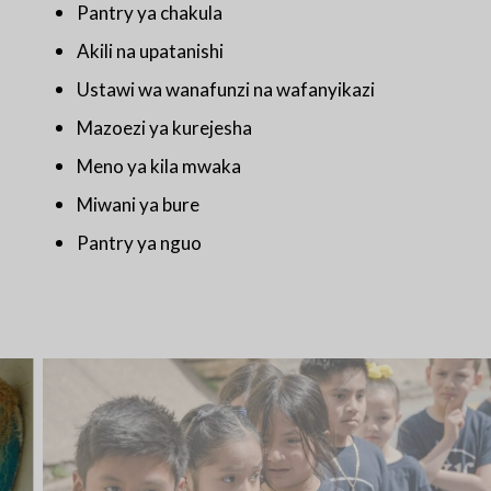
Pantry ya chakula
Akili na upatanishi
Ustawi wa wanafunzi na wafanyikazi
Mazoezi ya kurejesha
Meno ya kila mwaka
Miwani ya bure
Pantry ya nguo