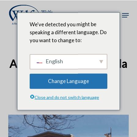
Ir
al
Menú
contenido
We've detected you might be
principal
speaking a different language. Do
you want to change to:
Ampliación de la escuela
English
construida
Change Language
Close and do not switch language