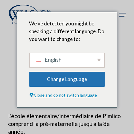
Skip
to
Menu
main
We've detected you might be
content
speaking a different language. Do
you want to change to:
Programmation
English
complète
Change Language
Close and do not switch language
L'école élémentaire/intermédiaire de Pimlico
comprend la pré-maternelle jusqu'à la 8e
année.